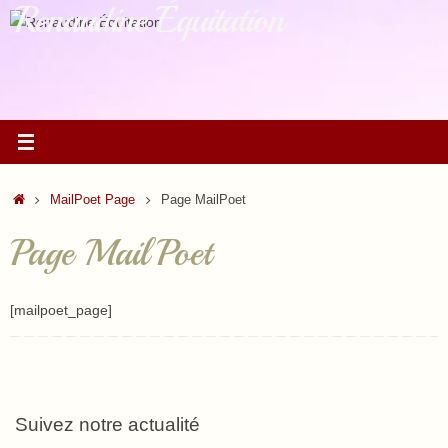
Renaudine Équitation
Passer
au
contenu
Accueil
MailPoet Page
Page MailPoet
Page MailPoet
[mailpoet_page]
Suivez notre actualité