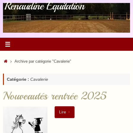
Renaudine Équitation
Passer
au
contenu
Accueil
Archive par catégorie "Cavalerie"
Catégorie :
Cavalerie
Nouveautés rentrée 2025
Lire