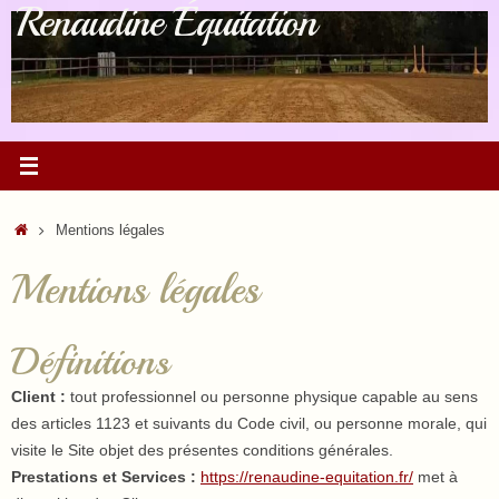
Renaudine Équitation
Passer
au
contenu
Accueil
Mentions légales
Mentions légales
Définitions
Client :
tout professionnel ou personne physique capable au sens
des articles 1123 et suivants du Code civil, ou personne morale, qui
visite le Site objet des présentes conditions générales.
Prestations et Services :
https://renaudine-equitation.fr/
met à