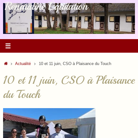
Renaudine Équitation
Passer
au
contenu
Accueil
Actualité
10 et 11 juin, CSO à Plaisance du Touch
10 et 11 juin, CSO à Plaisance
du Touch