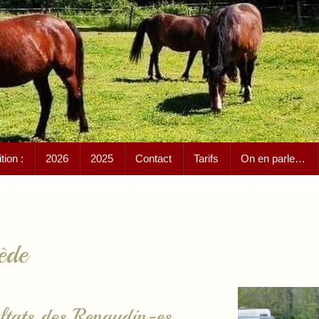
ion :
2026
2025
Contact
Tarifs
On en parle…
ède
ltats des Renaudin-es