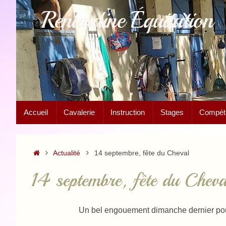
Passer
Renaudine Équitation
au
contenu
Passer
Accueil
Cavalerie
Instruction
Stages
Compétit
au
contenu
Accueil
Actualité
14 septembre, fête du Cheval
14 septembre, fête du Cheva
Un bel engouement dimanche dernier pour 