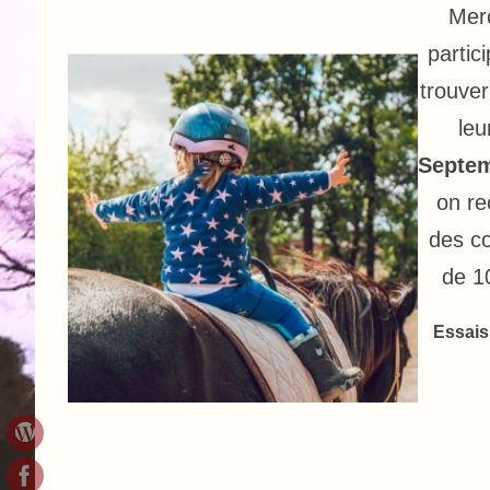
Merc
partic
trouve
leu
Septe
on re
des co
de 10
Essais 