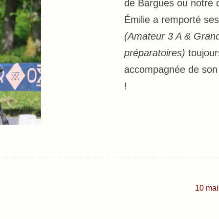
de Bargues ou notre 
Émilie a remporté se
(Amateur 3 A & Grand
préparatoires)
toujour
accompagnée de son 
!
10 ma