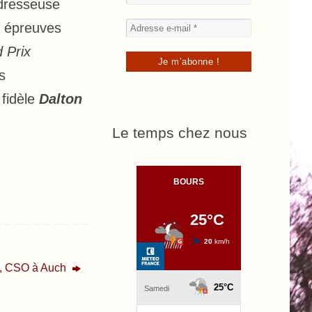
dresseuse
s épreuves
 Prix
s
fidèle
Dalton
Le temps chez nous
i, CSO à Auch