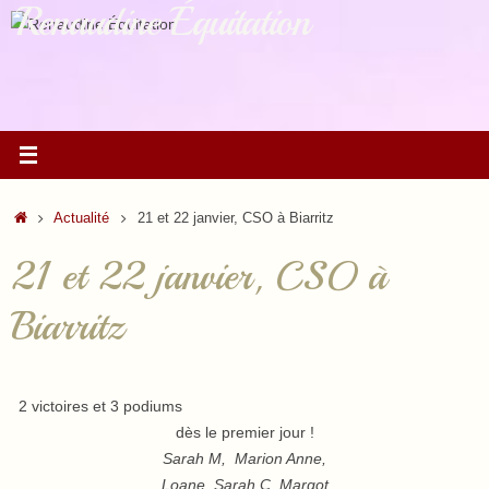
Renaudine Équitation
Passer
au
contenu
Accueil
Actualité
21 et 22 janvier, CSO à Biarritz
21 et 22 janvier, CSO à
Biarritz
2 victoires et 3 podiums
dès le premier jour !
Sarah M,
Marion Anne,
Loane, Sarah C, Margot