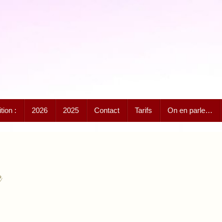
ion :
2026
2025
Contact
Tarifs
On en parle…
e