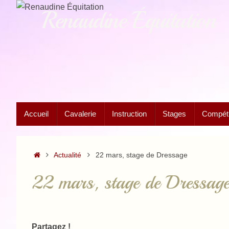
Passer
Renaudine Équitation
au
contenu
Passer
Accueil
Cavalerie
Instruction
Stages
Compétit
au
contenu
Accueil
Actualité
22 mars, stage de Dressage
22 mars, stage de Dressag
Partagez !