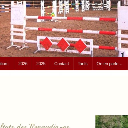
ion :
2026
2025
Contact
Tarifs
On en parle…
ltats des Renaudin-es