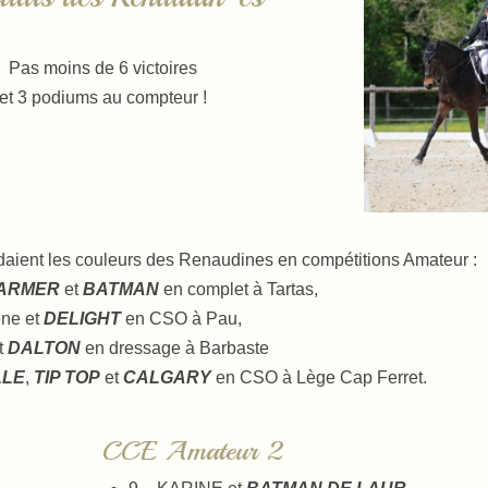
Pas moins de 6 victoires
et 3 podiums au compteur !
aient les couleurs des Renaudines en compétitions Amateur :
ARMER
et
BATMAN
en complet à Tartas,
ne et
DELIGHT
en CSO à Pau,
t
DALTON
en dressage à Barbaste
LLE
,
TIP TOP
et
CALGARY
en CSO à Lège Cap Ferret.
CCE Amateur 2