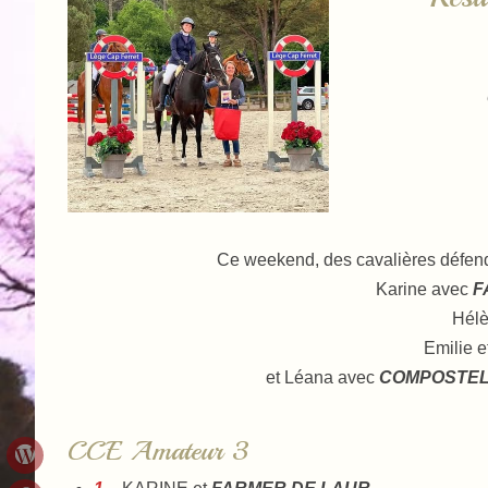
Ce weekend, des cavalières défend
Karine avec
F
Hélè
Emilie e
et Léana avec
COMPOSTE
CCE Amateur 3