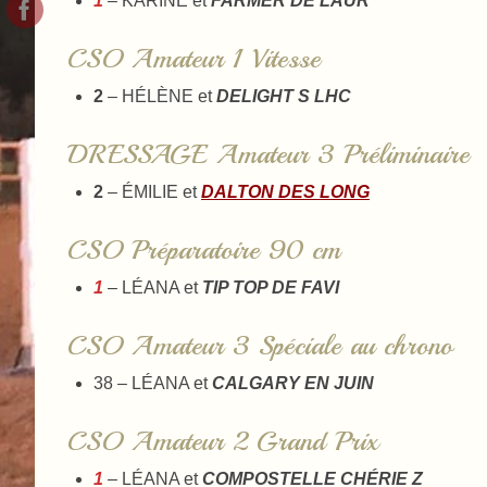
1
– KARINE et
FARMER DE LAUR
CSO Amateur 1 Vitesse
2
– HÉLÈNE et
DELIGHT S LHC
DRESSAGE Amateur 3 Préliminaire
2
– ÉMILIE et
DALTON DES LONG
CSO Préparatoire 90 cm
1
– LÉANA et
TIP TOP DE FAVI
CSO Amateur 3 Spéciale au chrono
38 – LÉANA et
CALGARY EN JUIN
CSO Amateur 2 Grand Prix
1
– LÉANA et
COMPOSTELLE CHÉRIE Z