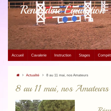
Passer
Renaudine Équitation
au
contenu
Passer
Accueil
Cavalerie
Instruction
Stages
Compétit
au
contenu
Accueil
Actualité
8 au 11 mai, nos Amateurs
8 au 11 mai, nos Amateurs
Résu