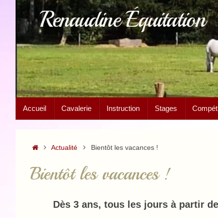
Passer
Renaudine Équitation
au
contenu
Passer
Accueil
Cavalerie
Instruction
Stages
Compétit
au
contenu
Accueil
Actualité
Bientôt les vacances !
Bientôt les vacances !
Dès 3 ans, tous les jours à partir d