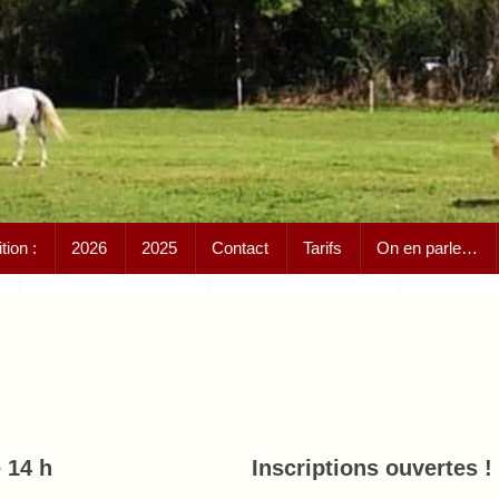
ion :
2026
2025
Contact
Tarifs
On en parle…
e 14 h
Inscriptions ouvertes !