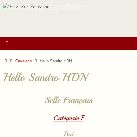
Renaudine Équitation
Passer
au
contenu
Accueil
Cavalerie
Hello Sandro HDN
Hello Sandro HDN
Selle Français
Catégorie F
Bai