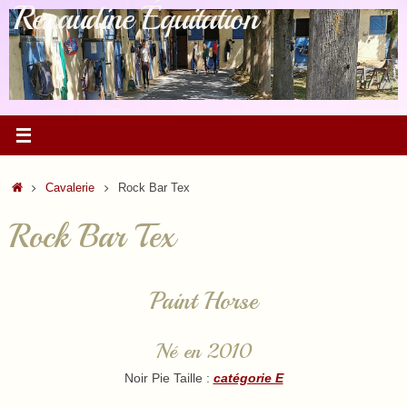
Renaudine Équitation
Passer
au
contenu
Accueil
Cavalerie
Rock Bar Tex
Rock Bar Tex
Paint Horse
Né en 2010
Noir Pie Taille :
catégorie E