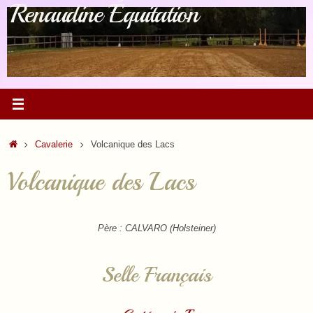
Renaudine Équitation
Passer
au
contenu
Accueil
Cavalerie
Volcanique des Lacs
Volcanique des Lacs
Père : CALVARO (Holsteiner)
Selle Français