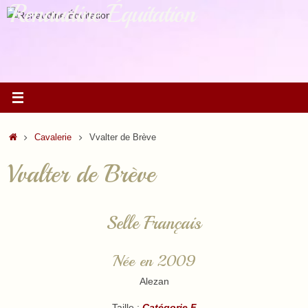
Renaudine Équitation
Passer
au
contenu
Accueil
Cavalerie
Vvalter de Brève
Vvalter de Brève
Selle Français
Née en 2009
Alezan
Taille :
Catégorie F