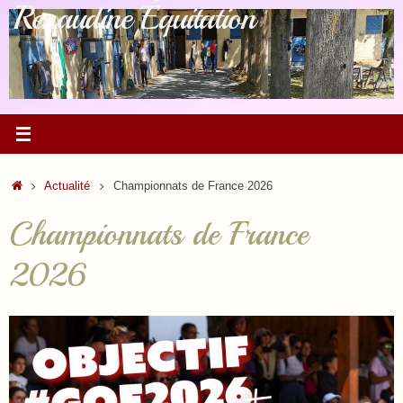
Renaudine Équitation
Passer
au
contenu
Accueil
Actualité
Championnats de France 2026
Championnats de France
2026