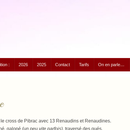
ion :
2026
2025
Contact
Tarifs
On en parle…
e
 le cross de Pibrac avec 13 Renaudins et Renaudines.
nné, galopé
(un peu vite parfois)
, traversé des gués,