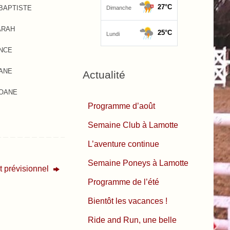
BAPTISTE
ARAH
ENCE
ANE
Actualité
LOANE
Programme d’août
Semaine Club à Lamotte
L’aventure continue
Semaine Poneys à Lamotte
it prévisionnel
Programme de l’été
Bientôt les vacances !
Ride and Run, une belle