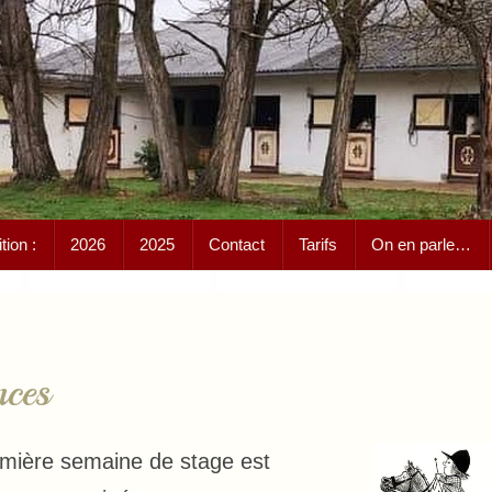
ion :
2026
2025
Contact
Tarifs
On en parle…
nces
mière semaine de stage est