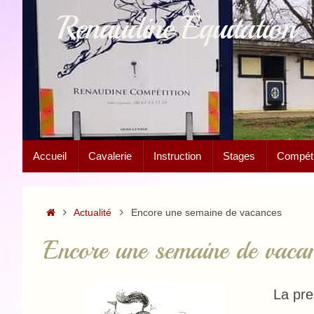
Passer
Renaudine Équitation
au
contenu
Passer
Accueil
Cavalerie
Instruction
Stages
Compétit
au
contenu
Accueil
Actualité
Encore une semaine de vacances
Encore une semaine de vaca
La pre