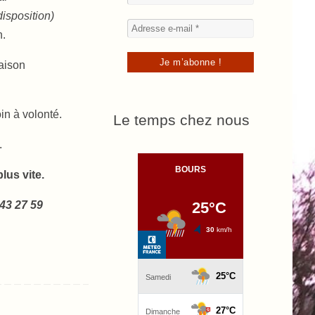
isposition)
n.
aison
in à volonté.
Le temps chez nous
.
lus vite.
 43 27 59