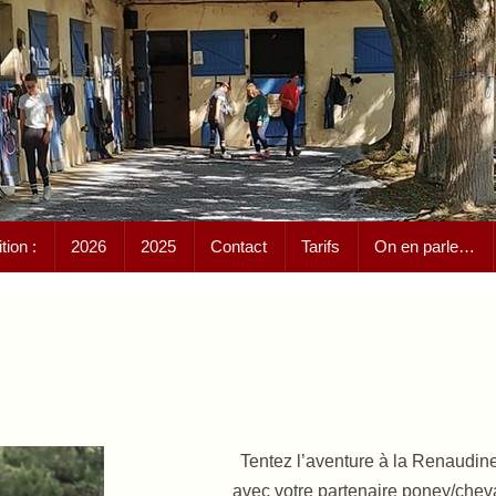
ion :
2026
2025
Contact
Tarifs
On en parle…
Tentez l’aventure à la Renaudin
avec votre partenaire poney/chev