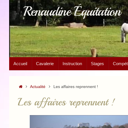
Passer
Renaudine Équitation
au
contenu
Passer
Accueil
Cavalerie
Instruction
Stages
Compétit
au
contenu
Accueil
Actualité
Les affaires reprennent !
Les affaires reprennent !