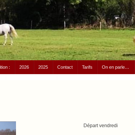
ion :
2026
2025
Contact
Tarifs
On en parle…
Départ vendredi