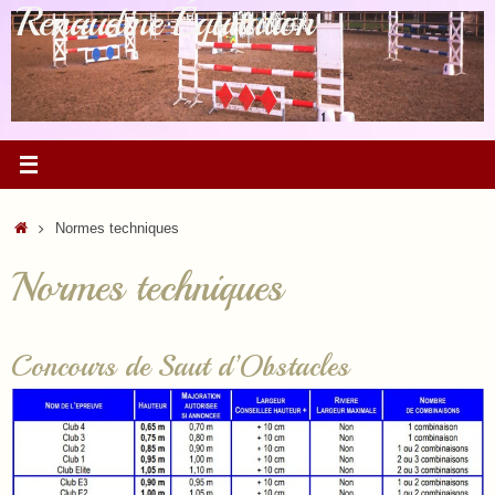
Renaudine Équitation
Passer
au
contenu
Accueil
Normes techniques
Normes techniques
Concours de Saut d’Obstacles