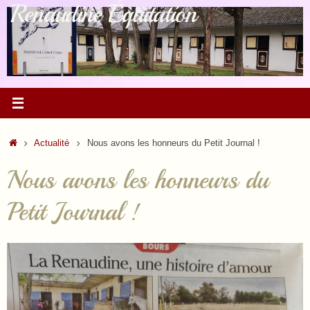
Renaudine Équitation
Passer
au
contenu
Accueil
Actualité
Nous avons les honneurs du Petit Journal !
Nous avons les honneurs du
Petit Journal !