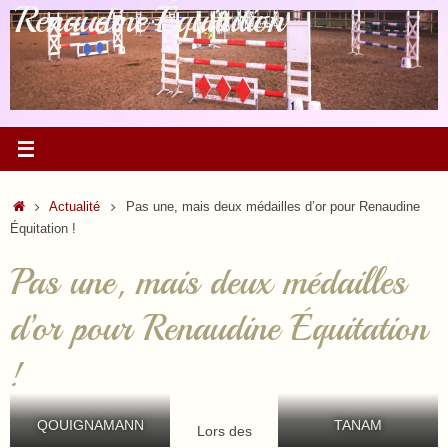
Renaudine Équitation
Passer
au
contenu
Accueil
Actualité
Pas une, mais deux médailles d’or pour Renaudine
Équitation !
Pas une, mais deux médailles
d’or pour Renaudine Équitation
!
QOUIGNAMANN
TANAM
Lors des