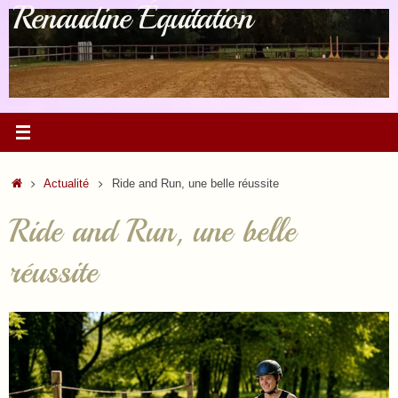
Renaudine Équitation
Passer
au
contenu
Accueil
Actualité
Ride and Run, une belle réussite
Ride and Run, une belle
réussite