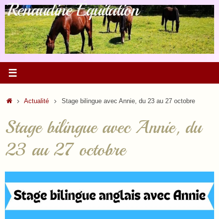
Renaudine Équitation
Passer
au
contenu
Accueil
Actualité
Stage bilingue avec Annie, du 23 au 27 octobre
Stage bilingue avec Annie, du
23 au 27 octobre