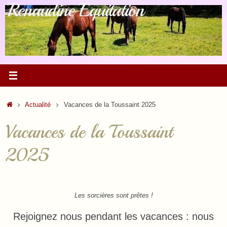
Renaudine Équitation
Passer
au
contenu
Accueil
Actualité
Vacances de la Toussaint 2025
Vacances de la Toussaint
2025
Les sorcières sont prêtes !
Rejoignez nous pendant les vacances : nous