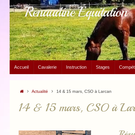
Passer
Renaudine Équitation
au
contenu
Passer
Accueil
Cavalerie
Instruction
Stages
Compétit
au
contenu
Accueil
Actualité
14 & 15 mars, CSO à Larcan
14 & 15 mars, CSO à Lar
Résu