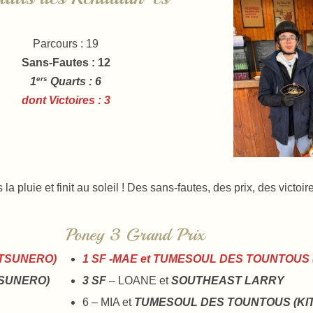
Parcours : 19
Sans-Fautes
: 12
ers
1
Quarts : 6
dont Victoires : 3
pluie et finit au soleil ! Des sans-fautes, des prix, des victoi
Poney 3 Grand Prix
ITSUNERO)
1 SF -MAE et TUMESOUL DES TOUNTOUS
TSUNERO)
3 SF
– LOANE et
SOUTHEAST LARRY
6 – MIA et
TUMESOUL DES TOUNTOUS (KI