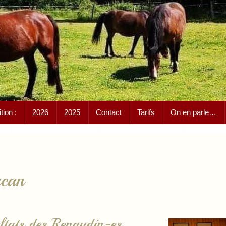
ion :
2026
2025
Contact
Tarifs
On en parle…
can
ltats des Renaudin-es