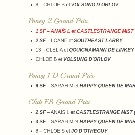
8 – CHLOE B et
VOLSUNG D’ORLOV
Poney 2 Grand Prix
1 SF – ANAÏS L et CASTLESTRANGE MIST
2 SF
– LOANE et
SOUTHEAST LARRY
13 – CLELIA et
QOUIGNAMANN DE LINKEY
CHLOE B et
VOLSUNG D’ORLOV
Poney 1 D Grand Prix
6 SF
– SARAH M et
HAPPY QUEEN DE MA
Club E3 Grand Prix
2 SF
– ANAÏS L
et CASTLESTRANGE MIST 
3 SF
– SARAH M et
HAPPY QUEEN DE MA
8 – CHLOE S et
JO D’OTHEGUY