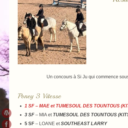
Un concours à Si Ju qui commence sous la 
Poney 3 Vitesse
1 SF – MAE et TUMESOUL DES TOUNTOUS (K
3 SF
– MIA et
TUMESOUL DES TOUNTOUS (KI
5 SF
– LOANE et
SOUTHEAST LARRY