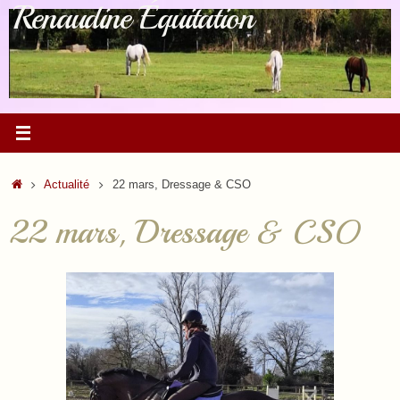
Renaudine Équitation
Passer
au
contenu
Accueil
Actualité
22 mars, Dressage & CSO
22 mars, Dressage & CSO