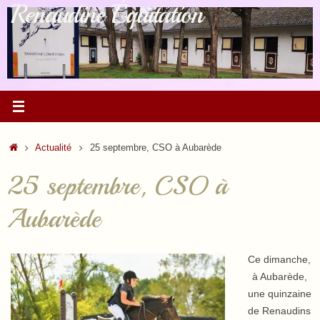
Renaudine Équitation
Passer
au
contenu
Accueil
Actualité
25 septembre, CSO à Aubarède
25 septembre, CSO à
Aubarède
Ce dimanche,
à Aubarède,
une quinzaine
de Renaudins