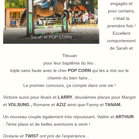
engagés et
pour certains,
c’était la
première fois !
Excellent
Sarah et POP CORN
comportement
de Sarah et
Titouan
pour leur baptême du feu :
triple sans faute avec le cher
POP CORN
qui les a mis sur le
chemin du bien faire…
Le premier concours, ça compte dans une vie !
Victoire aussi pour Anaïs et
LARRY
, deuxièmes places pour Margot
et
VOLSUNG ,
Romane et
AZIZ
ainsi que Fanny et
TANAM.
Un nouveau couple également très réjouissant, Vadim et
ARTHUR
: 7ème place et de belles aventures à venir !
Océane et
TWIST
ont pris de l’expérience…