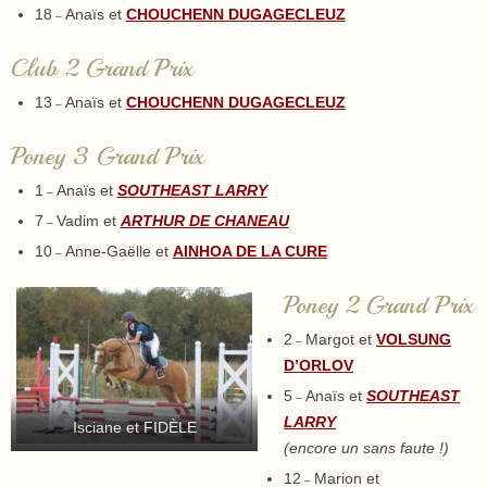
18
Anaïs et
CHOUCHENN DUGAGECLEUZ
–
Club 2 Grand Prix
13
Anaïs et
CHOUCHENN DUGAGECLEUZ
–
Poney 3 Grand Prix
1
Anaïs et
SOUTHEAST LARRY
–
7
Vadim et
ARTHUR DE CHANEAU
–
10
Anne-Gaëlle et
AINHOA DE LA CURE
–
Poney 2 Grand Prix
2
Margot et
VOLSUNG
–
D’ORLOV
5
Anaïs et
SOUTHEAST
–
LARRY
Isciane et FIDÈLE
(encore un sans faute !)
12
Marion et
–