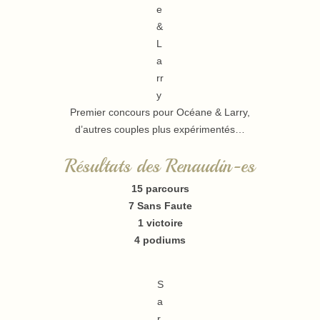
e
&
L
a
rr
y
Premier concours pour Océane & Larry,
d’autres couples plus expérimentés…
Résultats des Renaudin-es
15 parcours
7 Sans Faute
1 victoire
4 podiums
S
a
r