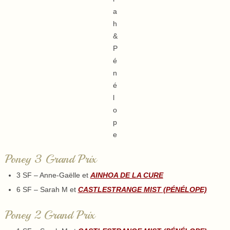
a
h
&
P
é
n
é
l
o
p
e
Poney 3 Grand Prix
3 SF – Anne-Gaëlle et
AINHOA DE LA CURE
6 SF – Sarah M et
CASTLESTRANGE MIST (PÉNÉLOPE)
Poney 2 Grand Prix