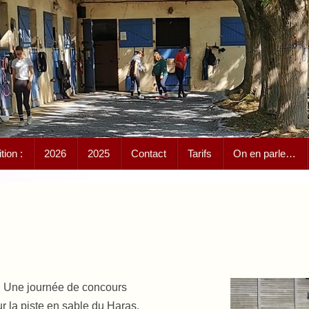
ion :
2026
2025
Contact
Tarifs
On en parle…
Une journée de concours
ur la piste en sable du Haras,