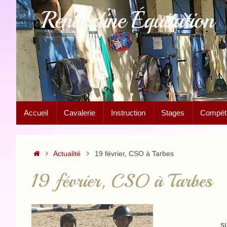
Passer
Renaudine Équitation
au
contenu
Passer
Accueil
Cavalerie
Instruction
Stages
Compétit
au
contenu
Accueil
Actualité
19 février, CSO à Tarbes
19 février, CSO à Tarbes
s