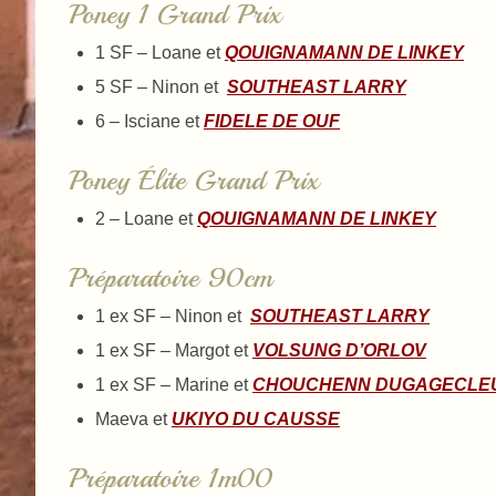
Poney 1 Grand Prix
1 SF – Loane et
QOUIGNAMANN DE LINKEY
5 SF – Ninon et
SOUTHEAST LARRY
6 – Isciane et
FIDELE DE OUF
Poney Élite Grand Prix
2 – Loane et
QOUIGNAMANN DE LINKEY
Préparatoire 90cm
1 ex SF – Ninon et
SOUTHEAST LARRY
1 ex SF – Margot et
VOLSUNG D’ORLOV
1 ex SF – Marine et
CHOUCHENN DUGAGECLE
Maeva et
UKIYO DU CAUSSE
Préparatoire 1m00