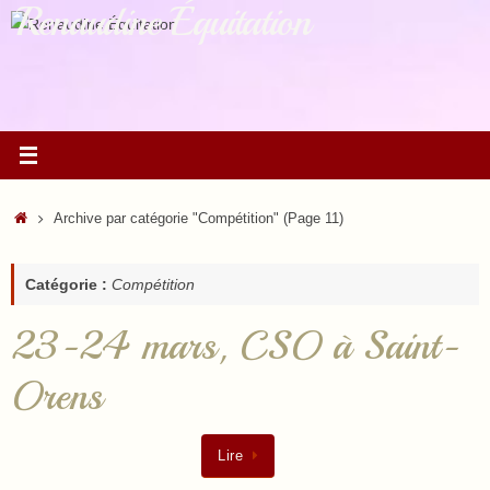
Renaudine Équitation
Passer
au
contenu
Accueil
Archive par catégorie "Compétition"
(Page 11)
Catégorie :
Compétition
23-24 mars, CSO à Saint-
Orens
Lire