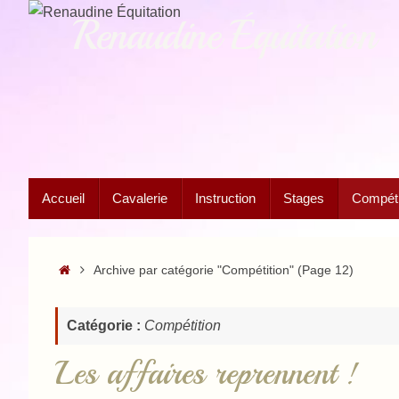
Passer
Renaudine Équitation
au
contenu
Passer
Accueil
Cavalerie
Instruction
Stages
Compétit
au
contenu
Accueil
Archive par catégorie "Compétition"
(Page 12)
Catégorie :
Compétition
Les affaires reprennent !