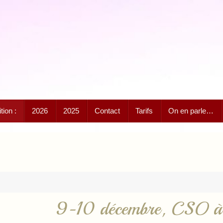
ion :
2026
2025
Contact
Tarifs
On en parle…
9-10 décembre, CSO à