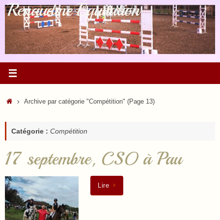
Renaudine Équitation
Passer
au
contenu
Accueil
Archive par catégorie "Compétition"
(Page 13)
Catégorie :
Compétition
17 septembre, CSO à Pau
Lire