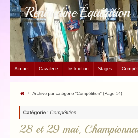
Passer
Renaudine Équitation
au
contenu
Passer
Accueil
Cavalerie
Instruction
Stages
Compétit
au
contenu
Accueil
Archive par catégorie "Compétition"
(Page 14)
Catégorie :
Compétition
28 et 29 mai, Championna