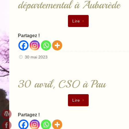
départemental à Aubarède
Lire
Partagez !
30 mai 2023
30 avril, CSO à Pau
Lire
Partagez !