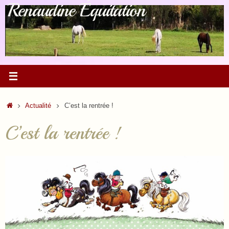
Renaudine Équitation
Passer
au
contenu
Accueil
Actualité
C’est la rentrée !
C’est la rentrée !