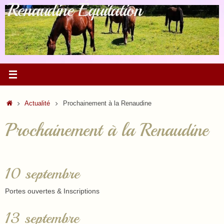
Renaudine Équitation
Passer
au
contenu
Accueil
Actualité
Prochainement à la Renaudine
Prochainement à la Renaudine
10 septembre
Portes ouvertes & Inscriptions
13 septembre