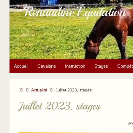
Passer
Renaudine Équitation
au
contenu
Passer
Accueil
Cavalerie
Instruction
Stages
Compétit
au
contenu
Accueil
Actualité
Juillet 2023, stages
Juillet 2023, stages
P