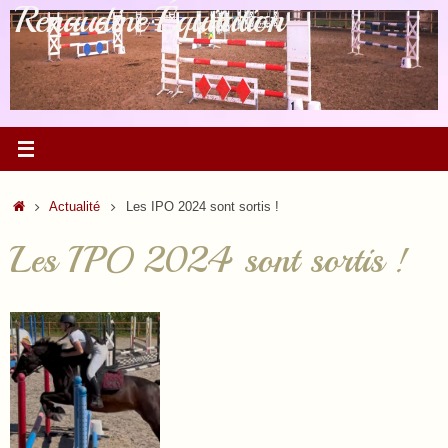
Renaudine Équitation
Passer
au
contenu
Accueil
Actualité
Les IPO 2024 sont sortis !
Les IPO 2024 sont sortis !