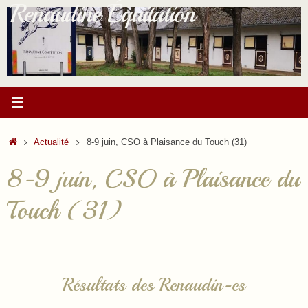
Renaudine Équitation
Passer
au
contenu
Accueil
Actualité
8-9 juin, CSO à Plaisance du Touch (31)
8-9 juin, CSO à Plaisance du
Touch (31)
Résultats des Renaudin-es