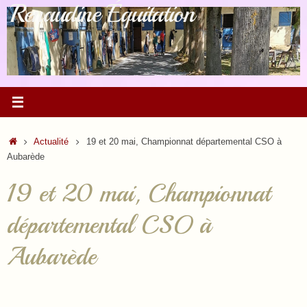
Renaudine Équitation
Passer
au
contenu
Accueil
Actualité
19 et 20 mai, Championnat départemental CSO à
Aubarède
19 et 20 mai, Championnat
départemental CSO à
Aubarède