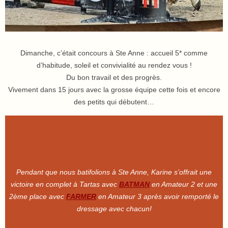
Dimanche, c’était concours à Ste Anne : accueil 5* comme
d’habitude, soleil et convivialité au rendez vous !
Du bon travail et des progrès.
Vivement dans 15 jours avec la grosse équipe cette fois et encore
des petits qui débutent…
Pendant que nous batifolions à Ste Anne, Karine s’offrait une
victoire en complet à Tartas avec
BATMAN
en Amateur 2 et une
2ème place avec
FARMER
en Amateur 3 après avoir remporté le
dressage avec chacun!