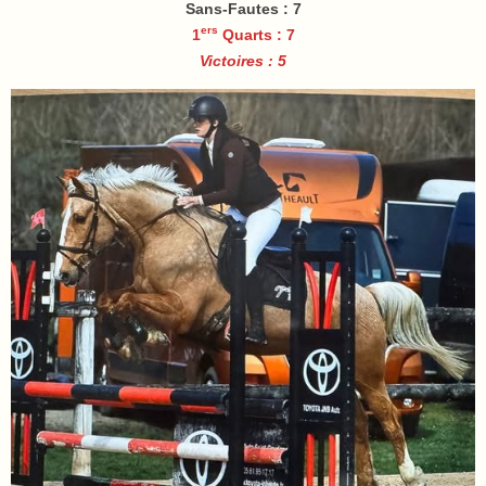
Sans-Fautes
: 7
ers
1
Quarts : 7
Victoires : 5