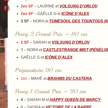
1ex SF
– LAURINE et
VOLSUNG D’ORLOV
1ex SF
– GAËLLE G et
ICÔNE D’ALEX
3 SF
– NORA et
TUMESOUL DES TOUNTOUS (K
Poney 2 Grand Prix – 80 cm
2 SF
– SARAH et
VOLSUNG D’ORLOV
3 – NORA et
CASTLESTRANGE MIST
(PÉNÉLO
GAËLLE G et
ICÔNE D’ALEX
Préparatoire 90 cm
2ex
– MAHÉ et
BRAHMS DU CASTERA
Poney 1 Grand Prix – 90 cm
4
– SARAH M et
HAPPY QUEEN DE MARCY
6 – SAONA et
VICTOIRE DE LA BARRE