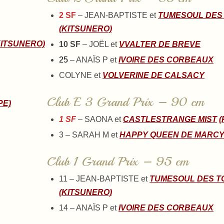
2 SF
– JEAN-BAPTISTE et
TUMESOUL DES
(KITSUNERO)
ITSUNERO)
10 SF
– JOËL et
VVALTER DE BREVE
25
– ANAÏS P et
IVOIRE DES CORBEAUX
COLYNE et
VOLVERINE DE CALSACY
Club E 3 Grand Prix – 90 cm
PE)
1 SF
– SAONA et
CASTLESTRANGE MIST
(
3 – SARAH M et
HAPPY QUEEN DE MARC
Club 1 Grand Prix – 95 cm
11 – JEAN-BAPTISTE et
TUMESOUL DES 
(KITSUNERO)
14 – ANAÏS P et
IVOIRE DES CORBEAUX