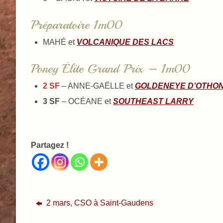
Préparatoire 1m00
MAHÉ et
VOLCANIQUE DES LACS
Poney Élite Grand Prix – 1m00
2 SF
– ANNE-GAËLLE et
GOLDENEYE D’OTHO
3 SF
– OCÉANE et
SOUTHEAST LARRY
Partagez !
2 mars, CSO à Saint-Gaudens